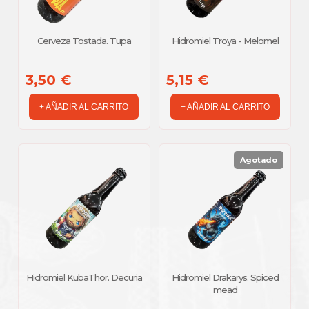
Cerveza Tostada. Tupa
Hidromiel Troya - Melomel
3,50 €
5,15 €
+ AÑADIR AL CARRITO
+ AÑADIR AL CARRITO
Agotado
Hidromiel KubaThor. Decuria
Hidromiel Drakarys. Spiced
mead