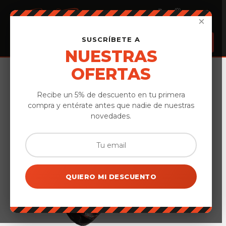
(0)
×
SUSCRÍBETE A
NUESTRAS
OFERTAS
Inicio
›
Cervezas & Hidromiel
›
Hidromiel Iman Cerverus. Berry Mead
Recibe un 5% de descuento en tu primera
compra y entérate antes que nadie de nuestras
novedades.
QUIERO MI DESCUENTO