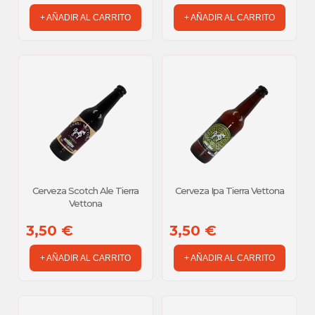
de la fruta y la suavidad de la miel, obteniendo una hidromiel
+ AÑADIR AL CARRITO
+ AÑADIR AL CARRITO
fresca, aromática y muy fácil de disfrutar.
🥂 Ideal Para
Servir bien fría como alternativa original al vino o la sidra
Acompañar postres, tartas de queso o chocolate blanco
Brindar en celebraciones especiales
Regalar algo diferente y sorprendente
Cerveza Scotch Ale Tierra
Cerveza Ipa Tierra Vettona
Vettona
3,50 €
3,50 €
+ AÑADIR AL CARRITO
+ AÑADIR AL CARRITO