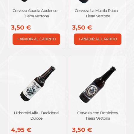
acidez frutal.
Cerveza Abadía Abulense –
Cerveza La Muralla Rubia –
Color:
Tierra Vettona
Tierra Vettona
Atractivo rojo brillante que refleja su carácter afrutado.
3,50 €
3,50 €
Final:
+ AÑADIR AL CARRITO
+ AÑADIR AL CARRITO
Suave, fresco y persistente, con recuerdo limpio a fresa.
🌿 Elaboración Artesana
Miel 100% natural
Fresa seleccionada
Fermentación lenta y controlada
Sin colorantes ni aromas artificiales
Hidromiel Alfa . Tradicional
Cerveza con Botánicos
Producción limitada
Dulcce
Tierra Vettona
4,95 €
3,50 €
Cada lote se elabora cuidando el equilibrio entre la intensidad