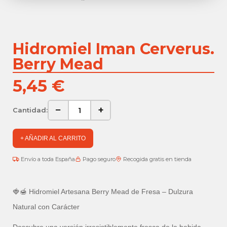
Hidromiel Iman Cerverus.
Berry Mead
5,45 €
−
+
Cantidad:
+ AÑADIR AL CARRITO
Envío a toda España
Pago seguro
Recogida gratis en tienda
🍓🍯 Hidromiel Artesana Berry Mead de Fresa – Dulzura
Natural con Carácter
Descubre una versión irresistiblemente fresca de la bebida