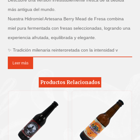
más antigua del mundo.
Nuestra Hidromiel Artesana Berry Mead de Fresa combina
miel pura fermentada con fresas seleccionadas, logrando una
experiencia afrutada, equilibrada y elegante.
✨ Tradición milenaria reinterpretada con la intensidad y
frescura de la fresa natural.
Leer más
🍷 Perfil Sensorial
Productos Relacionados
Aroma:
Intensas notas de fresa madura sobre un fondo floral y suave
de miel natural.
Sabor:
Entrada delicadamente dulce, con el protagonismo claro de la
fresa fresca. Equilibrio perfecto entre dulzor natural y ligera