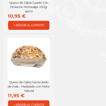
Queso de Cabra Curado Con
Pimienta. Montealijar 250gr
aprox
10,95 €
+ AÑADIR AL CARRITO
Queso de Cabra Semicurado
de Ávila – Madurado con Moho
Natural
11,95 €
+ AÑADIR AL CARRITO