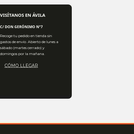
VISÍTANOS EN ÁVILA
C/ DON GERÓNIMO Nº7
Recoge tu pedido en tienda sin
gastos de envío. Abierto de lunes a
sábado (martes cerrado) y
domingos por la mañana.
CÓMO LLEGAR