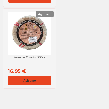
Agotado
Vailecus Curado 500gr
16,95 €
Avísame