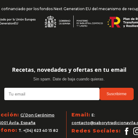
l cofinanciado por los fondos Next Generation EU del mecanismo de recuper
Recetas, novedades y ofertas en tu email
Sin spam. Date de baja cuando quieras.
Suscribirme
ección:
Email:
C/ Don Gerónimo
E:
5001 Ávila, España
contacto@saborytradicionavila
éfono:
Redes Sociales:
T. +(34) 623 40 15 82