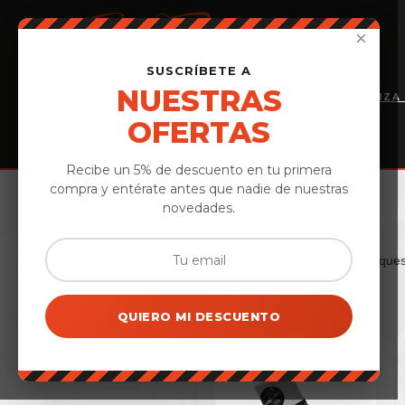
×
SUSCRÍBETE A
NUESTRAS
INICIO
PERSONALIZA
PRODUCTOS
OFERTAS
Recibe un 5% de descuento en tu primera
compra y entérate antes que nadie de nuestras
Inicio
›
Quesos artesanos
novedades.
Descubre el
queso artesano de Ávila
: que
QUIERO MI DESCUENTO