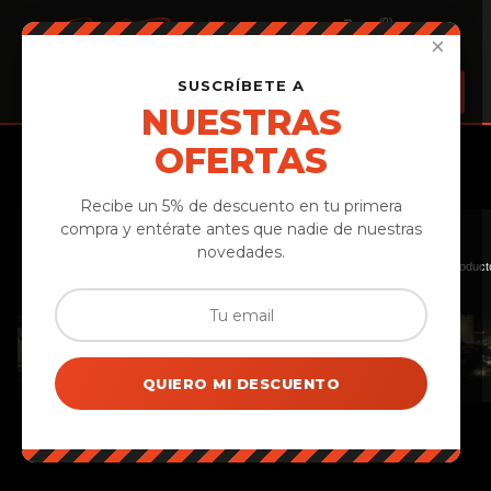
(0)
×
SUSCRÍBETE A
NUESTRAS
OFERTAS
Personaliza Tu Cesta Regalo
Recibe un 5% de descuento en tu primera
El sabor auténtico de Ávila, en tu mesa
compra y entérate antes que nadie de nuestras
novedades.
Quesos, embutidos ibéricos, vinos DOP Cebreros y miel de pequeños productores d
QUIERO MI DESCUENTO
Tu cesta aquí