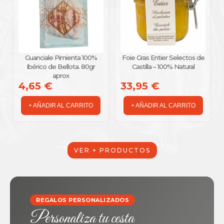
Guanciale Pimienta 100%
Foie Gras Entier Selectos de
Ibérico de Bellota. 80gr
Castilla – 100% Natural
aprox
4,65 €
33,95 €
+ AÑADIR AL CARRITO
+ AÑADIR AL CARRITO
VER + PRODUCTOS
REGALOS PERSONALIZADOS
Personaliza tu cesta