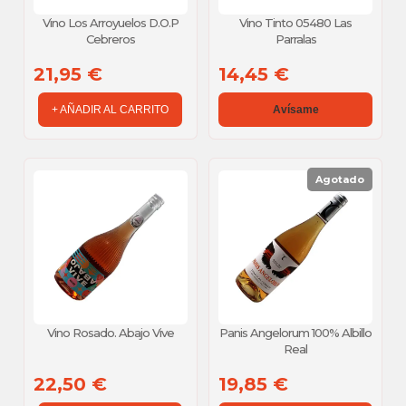
Vino Los Arroyuelos D.O.P
Vino Tinto 05480 Las
Cebreros
Parralas
21,95 €
14,45 €
+ AÑADIR AL CARRITO
Avísame
Agotado
Vino Rosado. Abajo Vive
Panis Angelorum 100% Albillo
Real
22,50 €
19,85 €