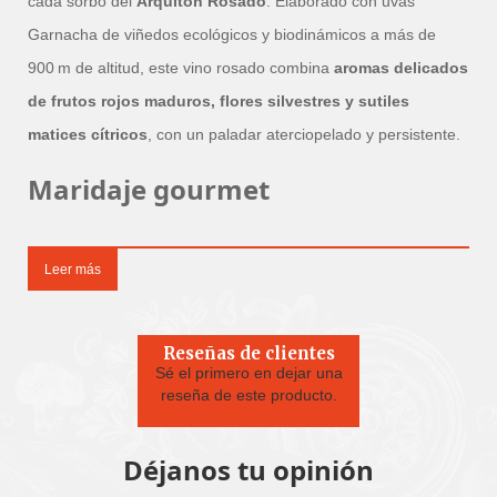
cada sorbo del
Arquitón Rosado
. Elaborado con uvas
Garnacha de viñedos ecológicos y biodinámicos a más de
900 m de altitud, este vino rosado combina
aromas delicados
de frutos rojos maduros, flores silvestres y sutiles
matices cítricos
, con un paladar aterciopelado y persistente.
Maridaje gourmet
Perfecto para acompañar:
Leer más
Pescados y mariscos delicados
, como lubina o
langostinos.
Reseñas de clientes
Ensaladas gourmet y platos de temporada
.
Sé el primero en dejar una
reseña de este producto.
Quesos suaves o semicurados
, acompañando
momentos de degustación.
Déjanos tu opinión
Ideal también como
vino de aperitivo elegante
, en