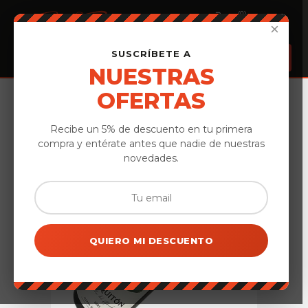
(0)
×
SUSCRÍBETE A
NUESTRAS
OFERTAS
Inicio
›
Vinos de Ávila
›
Vino Arquitón Rosado – DOP Cebreros
Recibe un 5% de descuento en tu primera
compra y entérate antes que nadie de nuestras
novedades.
QUIERO MI DESCUENTO