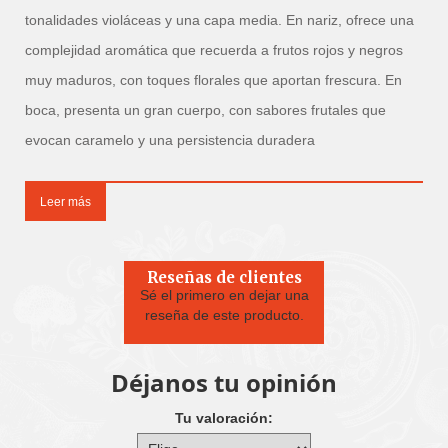
tonalidades violáceas y una capa media. En nariz, ofrece una
complejidad aromática que recuerda a frutos rojos y negros
muy maduros, con toques florales que aportan frescura. En
boca, presenta un gran cuerpo, con sabores frutales que
evocan caramelo y una persistencia duradera
Elaboración
Leer más
Las uvas de Garnacha tinta utilizadas en la elaboración del
Teodoro Tinto provienen de viñedos con orientación sur,
Reseñas de clientes
situados a una altitud elevada, lo que favorece una
Sé el primero en dejar una
reseña de este producto.
maduración óptima de la fruta. Tras una vendimia manual, el
vino se somete a una crianza de 10 meses en barricas de
Déjanos tu opinión
roble francés, lo que le confiere complejidad y elegancia,
manteniendo al mismo tiempo la frescura y expresión del
Tu valoración:
terruño