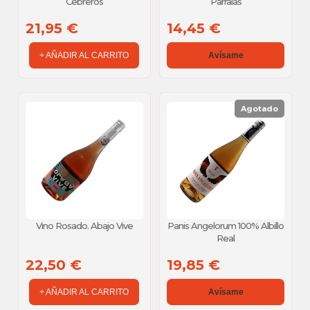
Cebreros
Parralas
21,95 €
14,45 €
+ AÑADIR AL CARRITO
Avísame
Agotado
Vino Rosado. Abajo Vive
Panis Angelorum 100% Albillo
Real
22,50 €
19,85 €
+ AÑADIR AL CARRITO
Avísame