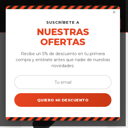
(0)
×
SUSCRÍBETE A
NUESTRAS
OFERTAS
Inicio
›
Vinos de Ávila
›
Teodoro Tinto – DOP Cebreros
Recibe un 5% de descuento en tu primera
compra y entérate antes que nadie de nuestras
novedades.
QUIERO MI DESCUENTO