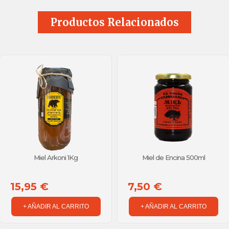
sabor único de la Sierra de Gredo
Productos Relacionados
👉 Tradición, naturaleza y sa
Miel Arkoni 1Kg
Miel de Encina 500ml
15,95 €
7,50 €
+ AÑADIR AL CARRITO
+ AÑADIR AL CARRITO