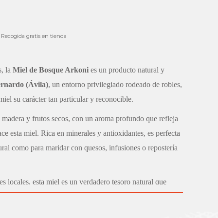
Recogida gratis en tienda
, la
Miel de Bosque Arkoni
es un producto natural y
rnardo (Ávila)
, un entorno privilegiado rodeado de robles,
iel su carácter tan particular y reconocible.
e madera y frutos secos, con un aroma profundo que refleja
ce esta miel. Rica en minerales y antioxidantes, es perfecta
ural como para maridar con quesos, infusiones o repostería
 locales, esta miel es un verdadero tesoro natural que
iedades de la colmena. Presentación en tarro de cristal,
ra mantener intacta su calidad. Tradición, naturaleza y