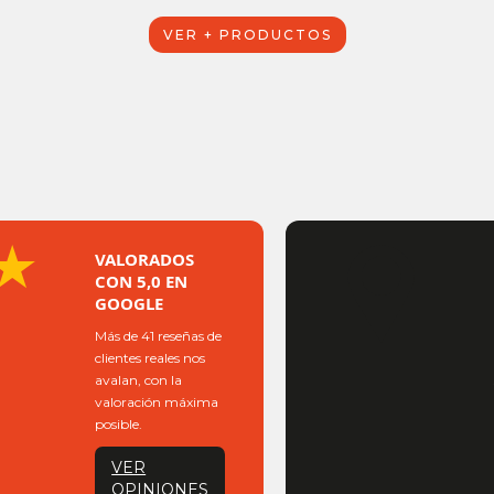
VER + PRODUCTOS
★
VALORADOS
CON 5,0 EN
GOOGLE
Más de 41 reseñas de
clientes reales nos
avalan, con la
valoración máxima
posible.
VER
OPINIONES