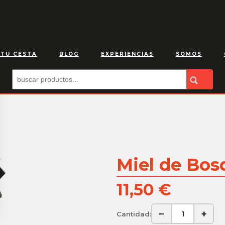
 TU CESTA
BLOG
EXPERIENCIAS
SOMOS
Miel de Bos
11,50 €
−
+
Cantidad: