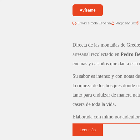
Avísame
Envío a toda España
Pago seguro
Directa de las montañas de Gredos
artesanal recolectado en
Pedro Be
encinas y castaños que dan a esta m
Su sabor es intenso y con notas d
la riqueza de los bosques donde na
tanto para endulzar de manera nat
casera de toda la vida.
Elaborada con mimo por apicultores
conserva toda la pureza y las prop
Leer más
cuidando hasta el último detalle pa