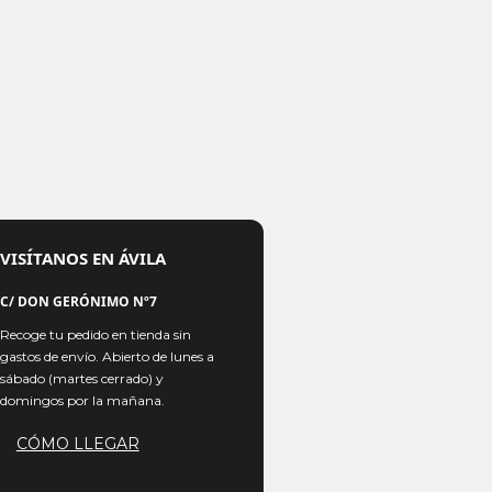
VISÍTANOS EN ÁVILA
C/ DON GERÓNIMO Nº7
Recoge tu pedido en tienda sin
gastos de envío. Abierto de lunes a
sábado (martes cerrado) y
domingos por la mañana.
CÓMO LLEGAR