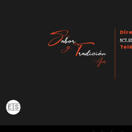
Dir
Nº7, 0
Tel
🇪🇸