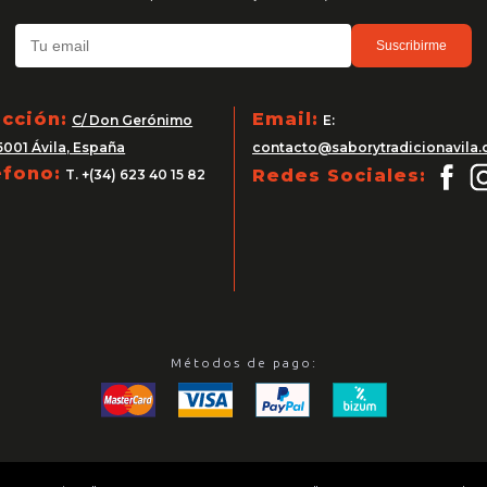
Suscribirme
ección:
Email:
C/ Don Gerónimo
E:
5001 Ávila, España
contacto@saborytradicionavila
éfono:
Redes Sociales:
T. +(34) 623 40 15 82
Métodos de pago: