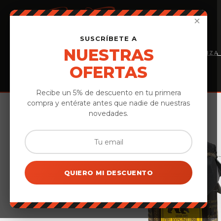
×
SUSCRÍBETE A
NUESTRAS
INICIO
PERSONALIZA
PRODUCTOS
OFERTAS
Recibe un 5% de descuento en tu primera
compra y entérate antes que nadie de nuestras
Inicio
›
Miel
›
Miel de Bosque Arkoni- 500gr
novedades.
QUIERO MI DESCUENTO