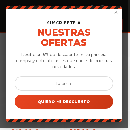
(0)
×
SUSCRÍBETE A
NUESTRAS
OFERTAS
Inicio
›
Destacados
Destacados
Recibe un 5% de descuento en tu primera
compra y entérate antes que nadie de nuestras
novedades.
QUIERO MI DESCUENTO
Jamón Ibérico de bellota
Cofre Paletilla bellota 100%
100%. Romance