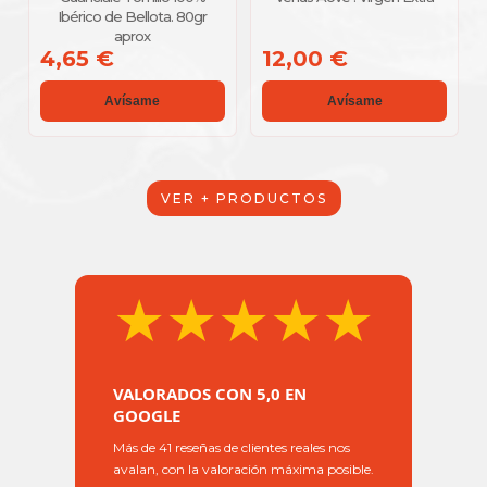
Ibérico de Bellota. 80gr
aprox
4,65 €
12,00 €
Avísame
Avísame
VER + PRODUCTOS
★★★★★
VALORADOS CON 5,0 EN
GOOGLE
Más de 41 reseñas de clientes reales nos
avalan, con la valoración máxima posible.