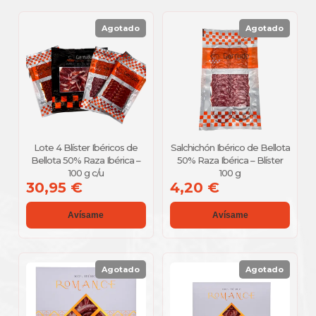
Agotado
Agotado
Lote 4 Blíster Ibéricos de
Salchichón Ibérico de Bellota
Bellota 50% Raza Ibérica –
50% Raza Ibérica – Blíster
100 g c/u
100 g
30,95 €
4,20 €
Avísame
Avísame
Agotado
Agotado