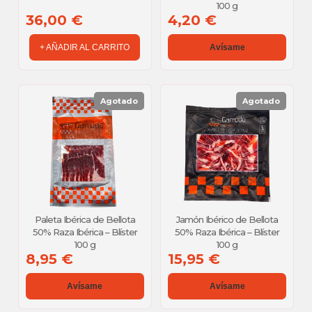
100 g
36,00 €
4,20 €
+ AÑADIR AL CARRITO
Avísame
Agotado
Agotado
Paleta Ibérica de Bellota
Jamón Ibérico de Bellota
50% Raza Ibérica – Blíster
50% Raza Ibérica – Blíster
100 g
100 g
8,95 €
15,95 €
Avísame
Avísame