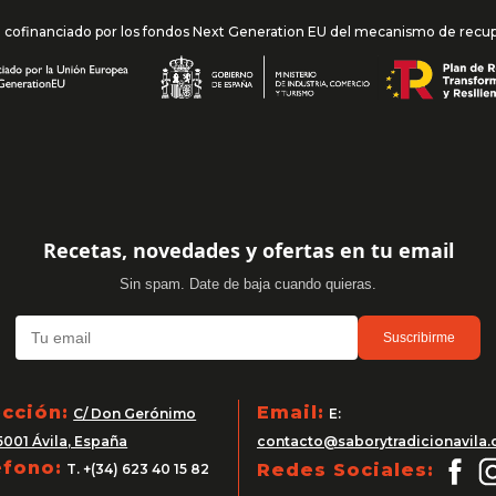
l cofinanciado por los fondos Next Generation EU del mecanismo de recuper
Recetas, novedades y ofertas en tu email
Sin spam. Date de baja cuando quieras.
Suscribirme
ección:
Email:
C/ Don Gerónimo
E:
5001 Ávila, España
contacto@saborytradicionavila
éfono:
Redes Sociales:
T. +(34) 623 40 15 82