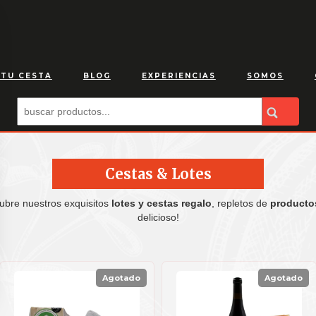
 TU CESTA
BLOG
EXPERIENCIAS
SOMOS
Cestas & Lotes
ubre nuestros exquisitos
lotes y cestas regalo
, repletos de
productos
delicioso!
Agotado
Agotado