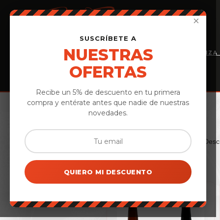
×
SUSCRÍBETE A
NUESTRAS
INICIO
PERSONALIZA
PRODUCTOS
OFERTAS
Recibe un 5% de descuento en tu primera
compra y entérate antes que nadie de nuestras
Inicio
›
Cestas & Lotes
novedades.
Celebra con los mejores sabores de Ávila. Desc
QUIERO MI DESCUENTO