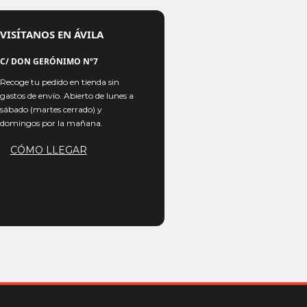
VISÍTANOS EN ÁVILA
C/ DON GERÓNIMO Nº7
Recoge tu pedido en tienda sin
gastos de envío. Abierto de lunes a
sábado (martes cerrado) y
domingos por la mañana.
CÓMO LLEGAR